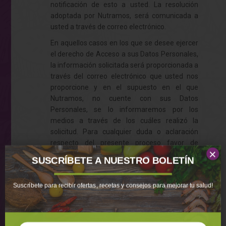
notificación de esto a usted. La resolución
adoptada por Nutramos, será comunicada a
usted a través de correo electrónico.
En aquellos casos en los que se desee ejercer
el derecho de Acceso a sus Datos Personales,
la información solicitada será proporcionada a
través del correo electrónico que usted nos
proporcione y en el supuesto en el que
Nutramos, no cuente con sus Datos
Personales, se lo informaremos por los
medios a través de los cuáles realizó la
solicitud. Para cualquier duda o aclaración
respecto del presente proceso favor de
×
comunicarse al correo
SUSCRÍBETE A NUESTRO BOLETÍN
electrónico
nutramos@nutramos.com
y con
gusto será atendida.
Suscríbete para recibir ofertas, recetas y consejos para mejorar tu salud!
Para limitar el uso o divulgación de sus datos,
para no recibir promociones de nuestros
productos y servicios, puede solicitarlo a
través del correo electrónico que se indica en