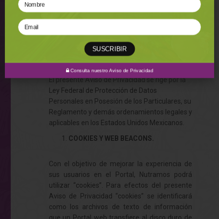
el párrafo anterior, la inscripción gratuita en
nuestros listados internos de exclusión,
indicándonos su nombre completo, número(s)
telefónico(s) y acreditar su identidad en los
SUSCRIBIR
mismos términos señalados para el ejercicio
de sus Derechos ARCO.
Consulta nuestro Aviso de Privacidad
El presente Aviso de Privacidad se rige por la
Ley Federal de Protección de Datos
Personales en Posesión de los Particulares, su
Reglamento y demás ordenamientos legales y
aplicables en los Estados Unidos Mexicanos.
COOKIES Y WEB BEACONS.
Con el objetivo de mejorar la experiencia de
sus usuarios en el Portal, Nutramos podrá
utilizar “cookies”. Para efectos del presente
Aviso de Privacidad “cookies” se identificará
como los archivos de texto de información
que un Portal web transfiere al disco duro de