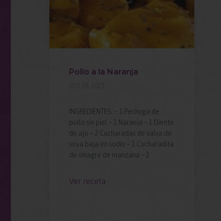
y
Pollo a la Naranja
Oct 28, 2021
INGREDIENTES: – 1 Pechuga de
lmón
pollo sin piel – 1 Naranja – 1 Diente
 –
de ajo – 2 Cucharadas de salsa de
gano
soya baja en sodio – 1 Cucharadita
ada
de vinagre de manzana – 2
–
Ver receta