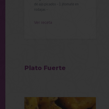
e de
de ajo picados – 1 jitomate en
: 1.
rodajas –
sta
Ver receta
Plato Fuerte