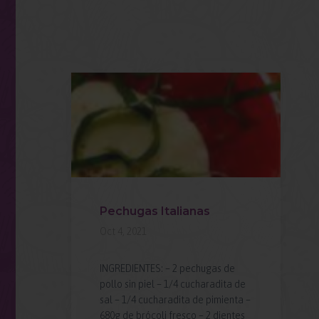
on
Pechugas Italianas
Oct 4, 2021
INGREDIENTES: – 2 pechugas de
n
pollo sin piel – 1/4 cucharadita de
sal – 1/4 cucharadita de pimienta –
o de
680g de brócoli fresco – 2 dientes