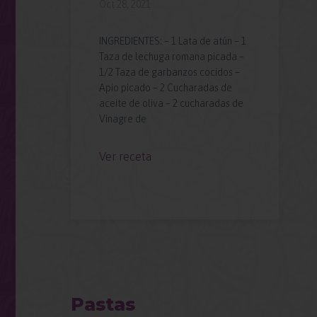
Oct 28, 2021
INGREDIENTES: – 1 Lata de atún – 1
Taza de lechuga romana picada –
ados
1/2 Taza de garbanzos cocidos –
xtra
Apio picado – 2 Cucharadas de
imón
aceite de oliva – 2 cucharadas de
 –
Vinagre de
Ver receta
Pastas