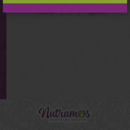
« Anterior
1
2
3
Siguiente »
SUSCRIBIR