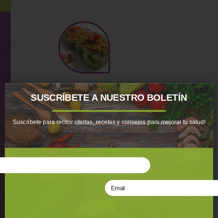
Pimientos
SUSCRÍBETE A NUESTRO BOLETÍN
Rellenos
Suscríbete para recibir ofertas, recetas y consejos para mejorar tu salud!
INGREDIENTES: -
2 pimientos
verdes sin semillas
partidos a la
mitad - 450gr de
pechuga de pavo
molida - 1/2...
VER